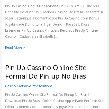
De
Pin Up Casino: Bônus Boas-vindas De 120% Até R$ One 500
120%
Deposite Hoje! Pin Up O Melhor Cassino Do Brasil Site Estatal ᐈ
Até
Jogar Caça-níqueis Content Jogue Pin Up Casino Com Bônus
R$
Jogabilidade Do Fortune Tiger Demo – Passos E Dicas
One
Essenciais Pin Up Casino: Principais Recursos Pin Up On Line
500
Casino – Cadastre-se Elizabeth […]
Deposite
Read More »
Hoje
Pin Up Cassino Online Site
Pin
Up
Formal Do Pin-up No Brasi
Cassino
Online
Casino
/
admin-Otmitsolutions
Site
Pin Up Cassino Online Site Formal Do Pin-up No Brasil
Formal
Download Pin Up Brasil️ Online Casino App A Partir Perform Site
Do
Oficial” Content Como Começar A Jogar Zero Pin-up Casino?
Pin-