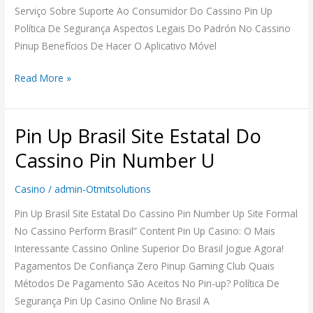
Serviço Sobre Suporte Ao Consumidor Do Cassino Pin Up
up
Política De Segurança Aspectos Legais Do Padrón No Cassino
No
Pinup Benefícios De Hacer O Aplicativo Móvel
Brasi
Read More »
Pin Up Brasil Site Estatal Do
Pin
Up
Cassino Pin Number U
Brasil
Site
Casino
/
admin-Otmitsolutions
Estatal
Pin Up Brasil Site Estatal Do Cassino Pin Number Up Site Formal
Do
No Cassino Perform Brasil” Content Pin Up Casino: O Mais
Cassino
Interessante Cassino Online Superior Do Brasil Jogue Agora!
Pin
Pagamentos De Confiança Zero Pinup Gaming Club Quais
Number
Métodos De Pagamento São Aceitos No Pin-up? Política De
U
Segurança Pin Up Casino Online No Brasil A