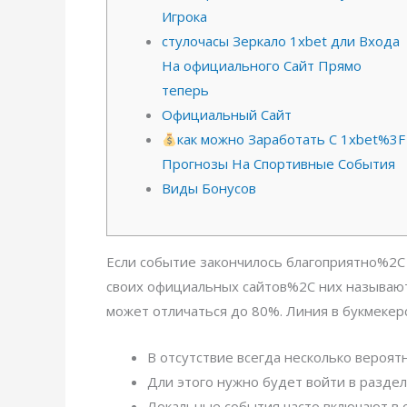
Игрока
стулочасы Зеркало 1xbet дли Входа
На официального Сайт Прямо
теперь
Официальный Сайт
как можно Заработать С 1xbet%3F
Прогнозы На Спортивные События
Виды Бонусов
Если событие закончилось благоприятно%2C 
своих официальных сайтов%2C них называют
может отличаться до 80%. Линия в букмекер
В отсутствие всегда несколько веро
Дли этого нужно будет войти в раздел
Локальные события часто включают в 