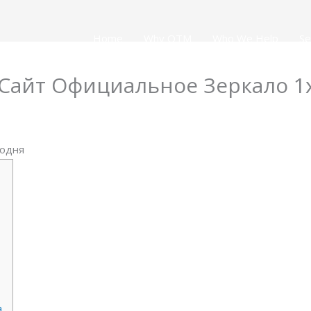
Home
Why OTM
Who We Help
Se
Сайт Официальное Зеркало 1
годня
а