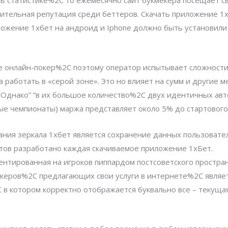
ть статистике%2C то ежемесячно сайт букмекера посещает с
ложительная репутация среди беттеров. Скачать приложение 
ожение 1xбет на андроид и Iphone должно быть установили
 онлайн-покер%2C поэтому оператор испытывает сложности с
работать в «серой зоне». Это но влияет на сумм и другие 
 Однако” “в их большое количество%2C двух идентичных авт
е чемпионаты) маржа представляет около 5% до стартового 
ия зеркала 1хбет является сохранение данных пользовател
тов разработано каждая скачиваемое приложение 1хБет.
ентированная на игроков пиппардом постсоветского простран
керов%2C предлагающих свои услуги в интернете%2C являет
 в котором корректно отображается буквально все – текуща