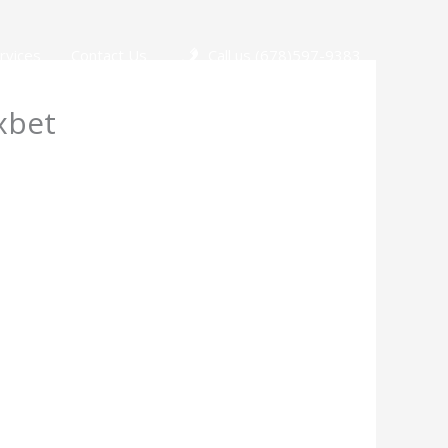
rvices
Contact Us
Call us (678)597-9383
xbet