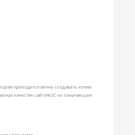
торам приходится вечно создавать копии
ционал качестве сайта%2C но означающее
сем клиентами.