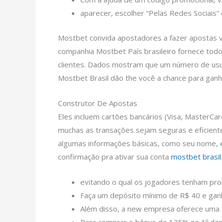
aparecer, escolher “Pelas Redes Sociais
Mostbet convida apostadores a fazer apostas vel
companhia Mostbet País brasileiro fornece todo
clientes. Dados mostram que um número de usuá
Mostbet Brasil dão the você a chance para ganh
Construtor De Apostas
Eles incluem cartões bancários (Visa, MasterCard
muchas as transações sejam seguras e eficientes
algumas informações básicas, como seu nome, e
confirmação pra ativar sua conta
mostbet brasil
evitando o qual os jogadores tenham pro
Faça um depósito mínimo de R$ 40 e ganh
Além disso, a new empresa oferece uma fu
Para comprar o bônus de 125% no 1º depó