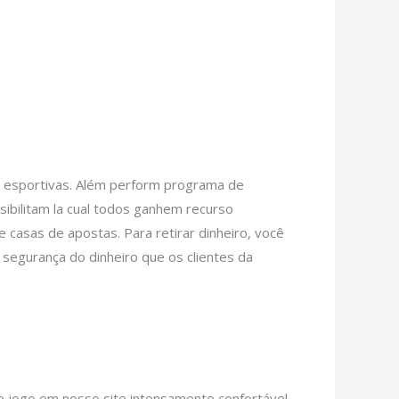
s esportivas. Além perform programa de
ibilitam la cual todos ganhem recurso
 casas de apostas. Para retirar dinheiro, você
a segurança do dinheiro que os clientes da
e jogo em nosso site intensamente confortável.