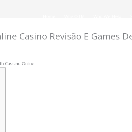
Home
Why OTM
Who We Help
line Casino Revisão E Games D
eth Cassino Online