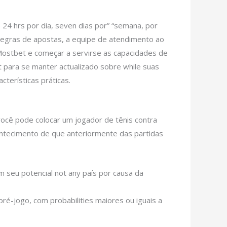
24 hrs por dia, seven dias por” “semana, por
 regras de apostas, a equipe de atendimento ao
Mostbet e começar a servirse as capacidades de
 para se manter actualizado sobre while suas
terísticas práticas.
ocê pode colocar um jogador de tênis contra
ontecimento de que anteriormente das partidas
m seu potencial not any país por causa da
ré-jogo, com probabilities maiores ou iguais a