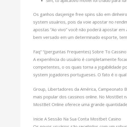
Sim, to aplicativo móvel foi criado para f
Os ganhos dasjenige free spins são em dinheir
system usuários, pois da voie apostar no rendi
apostas “Ao vivo” você não poderá apostar em 
bem versado em um determinado esporte, tem a
Faq” “(perguntas Frequentes) Sobre To Cassin
A experiência do usuário é completamente foca
competentes, o os quais torna a jogabilidade po
system jogadores portugueses. O fato é o qual
Group, Libertadores da América, Campeonato Bras
mais popular dos cassinos online. No MostBet 
MostBet Online oferece uma grande quantidade 
Inicie A Sessão Na Sua Conta Mostbet Casino
Os novos usuários são recebidos com um robust