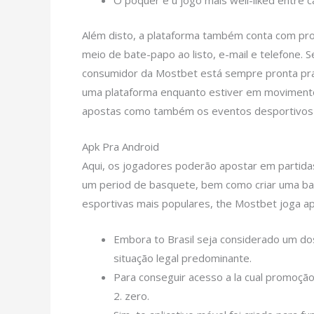
O pôquer é u jogo mais well-liked entre c
Além disto, a plataforma também conta com prom
meio de bate-papo ao listo, e-mail e telefone.
consumidor da Mostbet está sempre pronta pra 
uma plataforma enquanto estiver em movimento 
apostas como também os eventos desportivos sobr
Apk Pra Android
Aqui, os jogadores poderão apostar em partida
um period de basquete, bem como criar uma bat
esportivas mais populares, the Mostbet joga a
Embora to Brasil seja considerado um dos
situação legal predominante.
Para conseguir acesso a la cual promoção
2. zero.