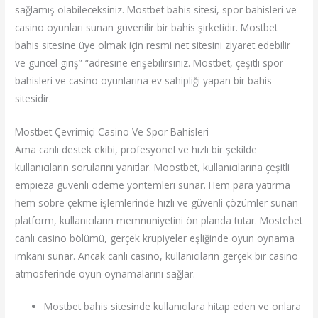
sağlamış olabileceksiniz. Mostbet bahis sitesi, spor bahisleri ve
casino oyunları sunan güvenilir bir bahis şirketidir. Mostbet
bahis sitesine üye olmak için resmi net sitesini ziyaret edebilir
ve güncel giriş” “adresine erişebilirsiniz. Mostbet, çeşitli spor
bahisleri ve casino oyunlarına ev sahipliği yapan bir bahis
sitesidir.
Mostbet Çevrimiçi Casino Ve Spor Bahisleri
Ama canlı destek ekibi, profesyonel ve hızlı bir şekilde
kullanıcıların sorularını yanıtlar. Moostbet, kullanıcılarına çeşitli
empieza güvenli ödeme yöntemleri sunar. Hem para yatırma
hem sobre çekme işlemlerinde hızlı ve güvenli çözümler sunan
platform, kullanıcıların memnuniyetini ön planda tutar. Mostebet
canlı casino bölümü, gerçek krupiyeler eşliğinde oyun oynama
imkanı sunar. Ancak canlı casino, kullanıcıların gerçek bir casino
atmosferinde oyun oynamalarını sağlar.
Mostbet bahis sitesinde kullanıcılara hitap eden ve onlara