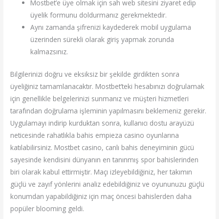
Mostbet’e üye olmak için sah web sitesini ziyaret edip
üyelik formunu doldurmanız gerekmektedir.
Aynı zamanda şifrenizi kaydederek mobil uygulama
üzerinden sürekli olarak giriş yapmak zorunda
kalmazsınız.
Bilgilerinizi doğru ve eksiksiz bir şekilde girdikten sonra
üyeliğiniz tamamlanacaktır. Mostbet’teki hesabınızı doğrulamak
için genellikle belgelerinizi sunmanız ve müşteri hizmetleri
tarafından doğrulama işleminin yapılmasını beklemeniz gerekir.
Uygulamayı indirip kurduktan sonra, kullanıcı dostu arayüzü
neticesinde rahatlıkla bahis empieza casino oyunlarına
katılabilirsiniz. Mostbet casino, canlı bahis deneyiminin gücü
sayesinde kendisini dünyanın en tanınmış spor bahislerinden
biri olarak kabul ettirmiştir. Maçı izleyebildiğiniz, her takımın
güçlü ve zayıf yönlerini analiz edebildiğiniz ve oyununuzu güçlü
konumdan yapabildiğiniz için maç öncesi bahislerden daha
popüler blooming geldi.