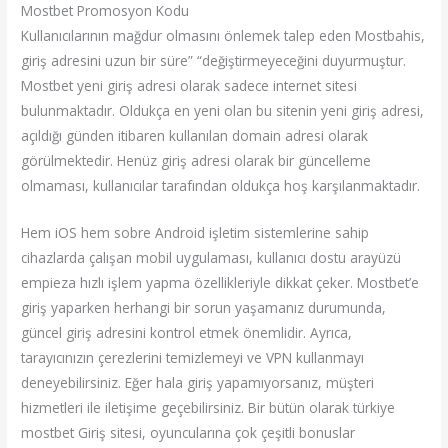
Mostbet Promosyon Kodu
Kullanıcılarının mağdur olmasını önlemek talep eden Mostbahis,
giriş adresini uzun bir süre” “değiştirmeyeceğini duyurmuştur.
Mostbet yeni giriş adresi olarak sadece internet sitesi
bulunmaktadır. Oldukça en yeni olan bu sitenin yeni giriş adresi,
açıldığı günden itibaren kullanılan domain adresi olarak
görülmektedir. Henüz giriş adresi olarak bir güncelleme
olmaması, kullanıcılar tarafından oldukça hoş karşılanmaktadır.
Hem iOS hem sobre Android işletim sistemlerine sahip
cihazlarda çalışan mobil uygulaması, kullanıcı dostu arayüzü
empieza hızlı işlem yapma özellikleriyle dikkat çeker. Mostbet’e
giriş yaparken herhangi bir sorun yaşamanız durumunda,
güncel giriş adresini kontrol etmek önemlidir. Ayrıca,
tarayıcınızın çerezlerini temizlemeyi ve VPN kullanmayı
deneyebilirsiniz. Eğer hala giriş yapamıyorsanız, müşteri
hizmetleri ile iletişime geçebilirsiniz. Bir bütün olarak türkiye
mostbet Giriş sitesi, oyuncularına çok çeşitli bonuslar