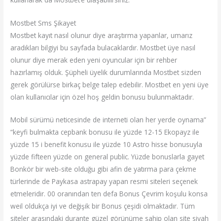
Mostbet Sms Şikayet
Mostbet kayıt nasıl olunur diye araştırma yapanlar, umarız
aradıkları bilgiyi bu sayfada bulacaklardır. Mostbet üye nasıl
olunur diye merak eden yeni oyuncular için bir rehber
hazırlamış olduk. Şüpheli üyelik durumlarında Mostbet sizden
gerek görülürse birkaç belge talep edebilir. Mostbet en yeni üye
olan kullanıcılar için özel hoş geldin bonusu bulunmaktadır.
Mobil sürümü neticesinde de interneti olan her yerde oynama”
“keyfi bulmakta cepbank bonusu ile yüzde 12-15 Ekopayz ile
yüzde 15 i benefit konusu ile yüzde 10 Astro hisse bonusuyla
yüzde fifteen yüzde on general public. Yüzde bonuslarla gayet
Bonkör bir web-site olduğu gibi afin de yatırma para çekme
türlerinde de Paykasa astrapay yapan resmi siteleri seçenek
etmeleridir. 00 oranından ten defa Bonus Çevrim koşulu konsa
weil oldukça iyi ve değişik bir Bonus çeşidi olmaktadır. Tüm
siteler arasındaki durante güzel görünüme sahip olan site siyah