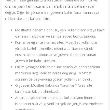
180’den fazla gamble türü bulacaklar. Ödeme% 95 + ‘dır ve
oranlar yarı / tam kazanandan aralık ve ters bahise kadar
değişir. Diğer bir yöntem ise, güvenilir bahis forumlarını veya
rehber sitelerini kullanmaktır.
Mostbet’te deneme bonusu, yeni kullanıcıların siteye kayıt
olmasının ardından verilen bir added bonus türüdür.
Kumar ve eğlence internet sitesi Most Bet, kullanıcılar
yüksek kaliteli hizmetler, resmi web sitesine sürekli
erişim, cömert bonuslar ve güvenli ödemeler sunan
güvenilir bir bahis sitesidir.
Erişim yasağına takılan on line casino ve bahis sitelerin
mecburen uyguladıkları adres değişikliği, Mostbet
sitesinin de başvurduğu çözüm yollarından biridir.
O yüzden Mostbet Hakkında Yorumlar,” “web-site
tarafından takip edilmektedir.
Ancak bu yöntemler, mostbete kullanıcıların finansal
işlemlerini hızlı ve güvenli bir şekilde gerçekleştirmelerine
olanak tanır.