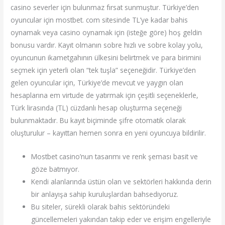
casino severler için bulunmaz fırsat sunmuştur. Türkiye’den
oyuncular için mostbet. com sitesinde TL’ye kadar bahis
oynamak veya casino oynamak için (isteğe göre) hoş geldin
bonusu vardır. Kayıt olmanın sobre hızlı ve sobre kolay yolu,
oyuncunun ikametgahının ülkesini belirtmek ve para birimini
seçmek için yeterli olan “tek tuşla” seçeneğidir. Türkiye’den
gelen oyuncular için, Türkiye’de mevcut ve yaygın olan
hesaplarına em virtude de yatırmak için çeşitli seçeneklerle,
Türk lirasında (TL) cüzdanlı hesap oluşturma seçeneği
bulunmaktadır. Bu kayıt biçiminde şifre otomatik olarak
oluşturulur – kayıttan hemen sonra en yeni oyuncuya bildirilir.
Mostbet casino’nun tasarımı ve renk şeması basit ve
göze batmıyor.
Kendi alanlarında üstün olan ve sektörleri hakkında derin
bir anlayışa sahip kuruluşlardan bahsediyoruz.
Bu siteler, sürekli olarak bahis sektöründeki
güncellemeleri yakından takip eder ve erişim engelleriyle