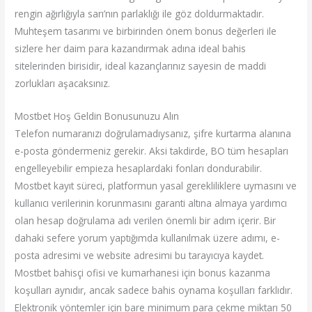
rengin ağırlığıyla sarı’nın parlaklığı ile göz doldurmaktadır.
Muhteşem tasarımı ve birbirinden önem bonus değerleri ile
sizlere her daim para kazandırmak adına ideal bahis
sitelerinden birisidir, ideal kazançlarınız sayesin de maddi
zorlukları aşacaksınız.
Mostbet Hoş Geldin Bonusunuzu Alın
Telefon numaranızı doğrulamadıysanız, şifre kurtarma alanına
e-posta göndermeniz gerekir. Aksi takdirde, BO tüm hesapları
engelleyebilir empieza hesaplardaki fonları dondurabilir.
Mostbet kayıt süreci, platformun yasal gerekliliklere uymasını ve
kullanıcı verilerinin korunmasını garanti altına almaya yardımcı
olan hesap doğrulama adı verilen önemli bir adım içerir. Bir
dahaki sefere yorum yaptığımda kullanılmak üzere adımı, e-
posta adresimi ve website adresimi bu tarayıcıya kaydet.
Mostbet bahisçi ofisi ve kumarhanesi için bonus kazanma
koşulları aynıdır, ancak sadece bahis oynama koşulları farklıdır.
Elektronik yöntemler için bare minimum para çekme miktarı 50