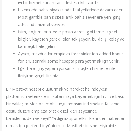
iyi bir hizmet sunan canlı destek ekibi vardır.
Ülkemizde bahis piyasasında faaliyetlerinde devam eden
Most gamble bahis sitesi artık bahis severlere yeni giriş
adresinde hizmet veriyor.
İsim, doğum tarihi ve e-posta adresi gibi temel kişisel
bilgiler, kayıt için gerekli olan tek şeydir, bu da işi kolay ve
karmaşık hale getirir.
Ayrıca, mevduatlar empieza freespinler için added bonus
fonları, sonraki some hesapta para yatırmak için verilir.
Eğer hala giriş yapamıyorsanız, müşteri hizmetleri ile
iletişime geçebilirsiniz.
Bir Mostbet hesabı oluşturmak ve hareket halindeyken
platformun yeteneklerini kullanmaya başlamak için hızlı ve basit
bir yaklaşım Mostbet mobil uygulamasını indirmektir. Kullanıcı
dostu düzeni empieza pratik özellikleri sayesinde
bahislerinizden ve keyif” “aldığınız spor etkinliklerinden haberdar
olmak için perfect bir yöntemdir. Mostbet sitesine erişiminiz