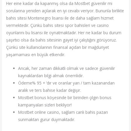
Her eine kadar da kapanmış olsa da Mostbet güvenilir mi
sorularına yeniden açılarak en iyi cevabı veriyor. Bununla birlikte
bahis sitesi Montenegro lisansı ile de daha sağlam hizmet
vermektedir. Çünkü bahis sitesi spor bahisleri ve casino
oyunlarını bu lisansı ile oynatmaktadır. Her ne kadar bu durum
şaşırtıcı olsa da bahis sitesinin gayet iyi çalıştığını görüyoruz.
Çünkü site kullanıcılarının finansal açıdan bir mağduriyet
yaşamaması en büyük etkendir.
Ancak, her zaman dikkatli olmak ve sadece güvenilir
kaynaklardan bilgi almak önemlidir.
Ödeme% 95 + ‘dır ve oranlar yarı / tam kazanandan
aralık ve ters bahise kadar değişir.
Mostbet bonus köşesinde bir birinden çılgın bonus
kampanyaları sizleri bekliyor!
Mostbet online casino, sağlam canlı bahis pazarı
sunmaktan gurur duymaktadır.