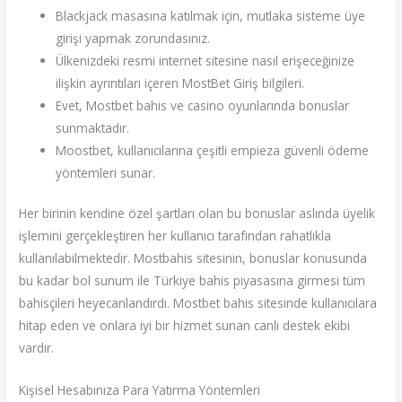
Blackjack masasına katılmak için, mutlaka sisteme üye
girişi yapmak zorundasınız.
Ülkenizdeki resmi internet sitesine nasıl erişeceğinize
ilişkin ayrıntıları içeren MostBet Giriş bilgileri.
Evet, Mostbet bahis ve casino oyunlarında bonuslar
sunmaktadır.
Moostbet, kullanıcılarına çeşitli empieza güvenli ödeme
yöntemleri sunar.
Her birinin kendine özel şartları olan bu bonuslar aslında üyelik
işlemini gerçekleştiren her kullanıcı tarafından rahatlıkla
kullanılabilmektedir. Mostbahis sitesinin, bonuslar konusunda
bu kadar bol sunum ile Türkiye bahis piyasasına girmesi tüm
bahisçileri heyecanlandırdı. Mostbet bahis sitesinde kullanıcılara
hitap eden ve onlara iyi bir hizmet sunan canlı destek ekibi
vardır.
Kişisel Hesabınıza Para Yatırma Yöntemleri