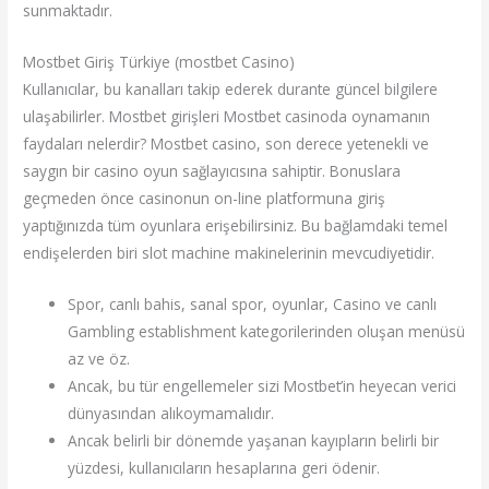
sunmaktadır.
Mostbet Giriş Türkiye (mostbet Casino)
Kullanıcılar, bu kanalları takip ederek durante güncel bilgilere
ulaşabilirler. Mostbet girişleri Mostbet casinoda oynamanın
faydaları nelerdir? Mostbet casino, son derece yetenekli ve
saygın bir casino oyun sağlayıcısına sahiptir. Bonuslara
geçmeden önce casinonun on-line platformuna giriş
yaptığınızda tüm oyunlara erişebilirsiniz. Bu bağlamdaki temel
endişelerden biri slot machine makinelerinin mevcudiyetidir.
Spor, canlı bahis, sanal spor, oyunlar, Casino ve canlı
Gambling establishment kategorilerinden oluşan menüsü
az ve öz.
Ancak, bu tür engellemeler sizi Mostbet’in heyecan verici
dünyasından alıkoymamalıdır.
Ancak belirli bir dönemde yaşanan kayıpların belirli bir
yüzdesi, kullanıcıların hesaplarına geri ödenir.