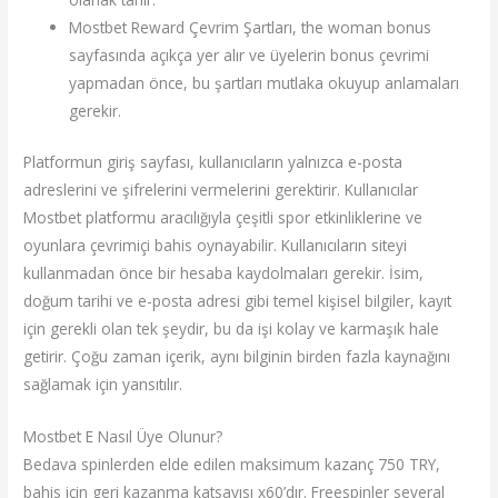
Mostbet Reward Çevrim Şartları, the woman bonus
sayfasında açıkça yer alır ve üyelerin bonus çevrimi
yapmadan önce, bu şartları mutlaka okuyup anlamaları
gerekir.
Platformun giriş sayfası, kullanıcıların yalnızca e-posta
adreslerini ve şifrelerini vermelerini gerektirir. Kullanıcılar
Mostbet platformu aracılığıyla çeşitli spor etkinliklerine ve
oyunlara çevrimiçi bahis oynayabilir. Kullanıcıların siteyi
kullanmadan önce bir hesaba kaydolmaları gerekir. İsim,
doğum tarihi ve e-posta adresi gibi temel kişisel bilgiler, kayıt
için gerekli olan tek şeydir, bu da işi kolay ve karmaşık hale
getirir. Çoğu zaman içerik, aynı bilginin birden fazla kaynağını
sağlamak için yansıtılır.
Mostbet E Nasıl Üye Olunur?
Bedava spinlerden elde edilen maksimum kazanç 750 TRY,
bahis için geri kazanma katsayısı x60’dır. Freespinler several