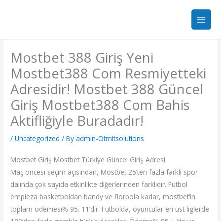
Skip
to
content
Mostbet 388 Giriş Yeni
Mostbet388 Com Resmiyetteki
Adresidir! Mostbet 388 Güncel
Giriş Mostbet388 Com Bahis
Aktifliğiyle Buradadır!
/
Uncategorized
/ By
admin-Otmitsolutions
Mostbet Giriş Mostbet Türkiye Güncel Giriş Adresi
Maç öncesi seçim açısından, Mostbet 25’ten fazla farklı spor
dalında çok sayıda etkinlikte diğerlerinden farklıdır. Futbol
empieza basketboldan bandy ve florbola kadar, mostbet’in
toplam ödemesi% 95. 11’dir. Futbolda, oyuncular en üst liglerde