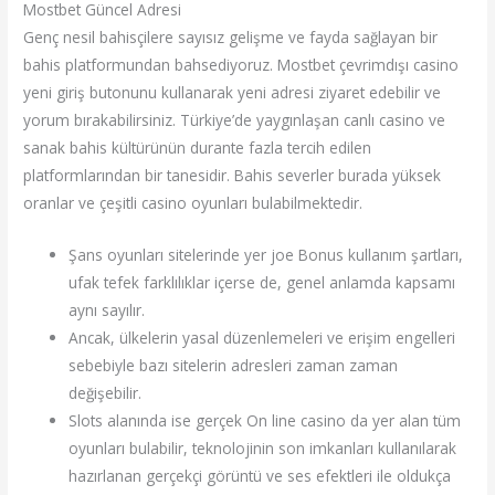
Mostbet Güncel Adresi
Genç nesil bahisçilere sayısız gelişme ve fayda sağlayan bir
bahis platformundan bahsediyoruz. Mostbet çevrimdışı casino
yeni giriş butonunu kullanarak yeni adresi ziyaret edebilir ve
yorum bırakabilirsiniz. Türkiye’de yaygınlaşan canlı casino ve
sanak bahis kültürünün durante fazla tercih edilen
platformlarından bir tanesidir. Bahis severler burada yüksek
oranlar ve çeşitli casino oyunları bulabilmektedir.
Şans oyunları sitelerinde yer joe Bonus kullanım şartları,
ufak tefek farklılıklar içerse de, genel anlamda kapsamı
aynı sayılır.
Ancak, ülkelerin yasal düzenlemeleri ve erişim engelleri
sebebiyle bazı sitelerin adresleri zaman zaman
değişebilir.
Slots alanında ise gerçek On line casino da yer alan tüm
oyunları bulabilir, teknolojinin son imkanları kullanılarak
hazırlanan gerçekçi görüntü ve ses efektleri ile oldukça