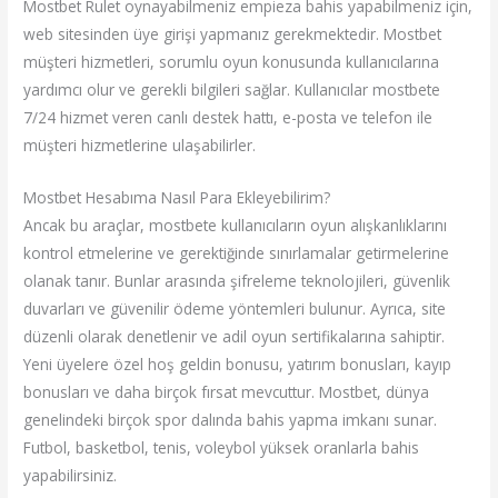
Mostbet Rulet oynayabilmeniz empieza bahis yapabilmeniz için,
web sitesinden üye girişi yapmanız gerekmektedir. Mostbet
müşteri hizmetleri, sorumlu oyun konusunda kullanıcılarına
yardımcı olur ve gerekli bilgileri sağlar. Kullanıcılar mostbete
7/24 hizmet veren canlı destek hattı, e-posta ve telefon ile
müşteri hizmetlerine ulaşabilirler.
Mostbet Hesabıma Nasıl Para Ekleyebilirim?
Ancak bu araçlar, mostbete kullanıcıların oyun alışkanlıklarını
kontrol etmelerine ve gerektiğinde sınırlamalar getirmelerine
olanak tanır. Bunlar arasında şifreleme teknolojileri, güvenlik
duvarları ve güvenilir ödeme yöntemleri bulunur. Ayrıca, site
düzenli olarak denetlenir ve adil oyun sertifikalarına sahiptir.
Yeni üyelere özel hoş geldin bonusu, yatırım bonusları, kayıp
bonusları ve daha birçok fırsat mevcuttur. Mostbet, dünya
genelindeki birçok spor dalında bahis yapma imkanı sunar.
Futbol, basketbol, tenis, voleybol yüksek oranlarla bahis
yapabilirsiniz.