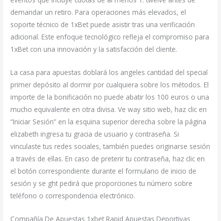
demandar un retiro. Para operaciones más elevados, el
soporte técnico de 1xBet puede asistir tras una verificación
adicional. Este enfoque tecnológico refleja el compromiso para
1xBet con una innovación y la satisfacción del cliente.
La casa para apuestas doblará los angeles cantidad del special
primer depósito al dormir por cualquiera sobre los métodos. El
importe de la bonificación no puede abatir los 100 euros o una
mucho equivalente en otra divisa. Ve way sitio web, haz clic en
“Iniciar Sesión” en la esquina superior derecha sobre la página
elizabeth ingresa tu gracia de usuario y contraseña. Si
vinculaste tus redes sociales, también puedes originarse sesión
a través de ellas. En caso de preterir tu contraseña, haz clic en
el botón correspondiente durante el formulario de inicio de
sesión y se ght pedirá que proporciones tu número sobre
teléfono o correspondencia electrónico.
Compañía De Apuestas 1xbet Rapid Apuestas Deportivas