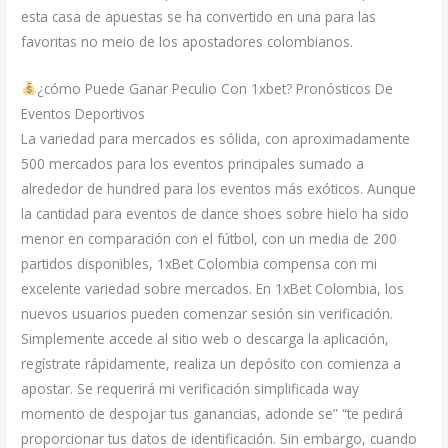
esta casa de apuestas se ha convertido en una para las
favoritas no meio de los apostadores colombianos.
¿cómo Puede Ganar Peculio Con 1xbet? Pronósticos De
Eventos Deportivos
La variedad para mercados es sólida, con aproximadamente
500 mercados para los eventos principales sumado a
alrededor de hundred para los eventos más exóticos. Aunque
la cantidad para eventos de dance shoes sobre hielo ha sido
menor en comparación con el fútbol, con un media de 200
partidos disponibles, 1xBet Colombia compensa con mi
excelente variedad sobre mercados. En 1xBet Colombia, los
nuevos usuarios pueden comenzar sesión sin verificación.
Simplemente accede al sitio web o descarga la aplicación,
regístrate rápidamente, realiza un depósito con comienza a
apostar. Se requerirá mi verificación simplificada way
momento de despojar tus ganancias, adonde se” “te pedirá
proporcionar tus datos de identificación. Sin embargo, cuando