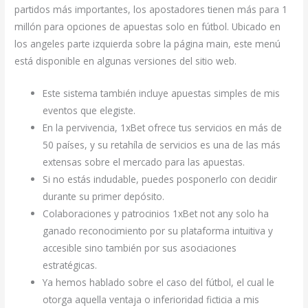
partidos más importantes, los apostadores tienen más para 1
millón para opciones de apuestas solo en fútbol. Ubicado en
los angeles parte izquierda sobre la página main, este menú
está disponible en algunas versiones del sitio web.
Este sistema también incluye apuestas simples de mis
eventos que elegiste.
En la pervivencia, 1xBet ofrece tus servicios en más de
50 países, y su retahíla de servicios es una de las más
extensas sobre el mercado para las apuestas.
Si no estás indudable, puedes posponerlo con decidir
durante su primer depósito.
Colaboraciones y patrocinios 1xBet not any solo ha
ganado reconocimiento por su plataforma intuitiva y
accesible sino también por sus asociaciones
estratégicas.
Ya hemos hablado sobre el caso del fútbol, el cual le
otorga aquella ventaja o inferioridad ficticia a mis