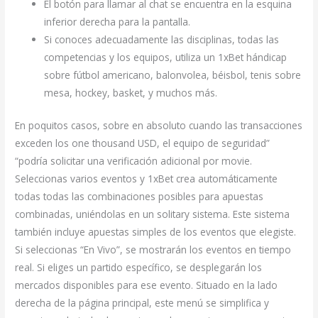
El botón para llamar al chat se encuentra en la esquina
inferior derecha para la pantalla.
Si conoces adecuadamente las disciplinas, todas las
competencias y los equipos, utiliza un 1xBet hándicap
sobre fútbol americano, balonvolea, béisbol, tenis sobre
mesa, hockey, basket, y muchos más.
En poquitos casos, sobre en absoluto cuando las transacciones
exceden los one thousand USD, el equipo de seguridad”
“podría solicitar una verificación adicional por movie.
Seleccionas varios eventos y 1xBet crea automáticamente
todas todas las combinaciones posibles para apuestas
combinadas, uniéndolas en un solitary sistema. Este sistema
también incluye apuestas simples de los eventos que elegiste.
Si seleccionas “En Vivo”, se mostrarán los eventos en tiempo
real. Si eliges un partido específico, se desplegarán los
mercados disponibles para ese evento. Situado en la lado
derecha de la página principal, este menú se simplifica y