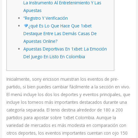
La Instrumento Al Entretenimiento Y Las
Apuestas
“Registro Y Verificación
¿qué Es Lo Que Hace Que 1xbet
Destaque Entre Las Demás Casas De
Apuestas Online?
Apuestas Deportivas En 1xbet: La Emoción
Del Juego En Listo En Colombia
Inicialmente, sony ericsson muestran los eventos de pre-
partido, si bien puedes cambiar fácilmente a la sección en vivo.
El menú incluye los dos los deportes y eventos principales, que
incluye los torneos más importantes destacados durante una
categoría separada. El tenis destina alrededor de 180 a 200
partidos para apostar sobre 1xBet Colombia. Aunque la
variedad de mercados es más modesta en comparación con
otros deportes, los eventos importantes cuentan con ojo 150