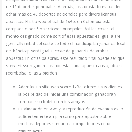
de 19 deportes principales. Además, los apostadores pueden
achar más de 40 deportes adicionales para diversificar sus
apuestas. El sitio web oficial de 1xBet en Colombia está
compuesto por 6th secciones principales. Así las cosas, el
monto designado some sort of esas apuestas es igual a are
generally mitad del coste de todo el hándicap. La ganancia total
del hándicap será igual al coste de ganancia de ambas
apuestas. En otras palabras, este resultado final puede ser que
sony ericsson ganen dos apuestas; una apuesta ansia, otra se
reembolsa, o las 2 pierden.
Además, un sitio web sobre 1xBet ofrece a sus clientes
la posibilidad de iniciar una combinación ganadora y
compartir su boleto con tus amigos.
La alineación en vivo y la reproducción de eventos es lo
suficientemente amplia como para apostar sobre
muchos deportes sumado a competiciones en un
minuto actual.