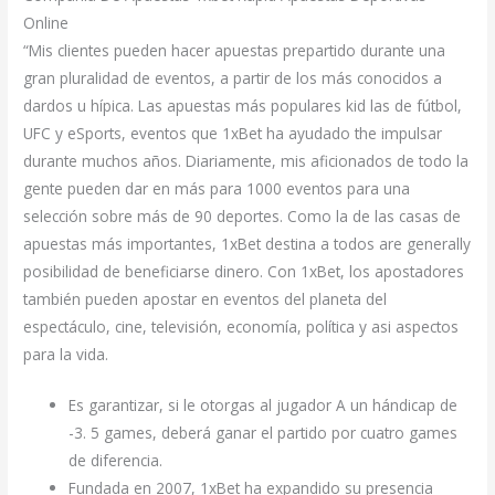
Online
“Mis clientes pueden hacer apuestas prepartido durante una
gran pluralidad de eventos, a partir de los más conocidos a
dardos u hípica. Las apuestas más populares kid las de fútbol,
UFC y eSports, eventos que 1xBet ha ayudado the impulsar
durante muchos años. Diariamente, mis aficionados de todo la
gente pueden dar en más para 1000 eventos para una
selección sobre más de 90 deportes. Como la de las casas de
apuestas más importantes, 1xBet destina a todos are generally
posibilidad de beneficiarse dinero. Con 1xBet, los apostadores
también pueden apostar en eventos del planeta del
espectáculo, cine, televisión, economía, política y asi aspectos
para la vida.
Es garantizar, si le otorgas al jugador A un hándicap de
-3. 5 games, deberá ganar el partido por cuatro games
de diferencia.
Fundada en 2007, 1xBet ha expandido su presencia