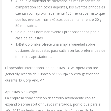
Aunque la variedad de mercados es más modesta en
comparación con otros deportes, los eventos principales
cuentan con aproximadamente 150 mercados, visto que
que los eventos más exóticos pueden tener entre 20 y
50 mercados.
Solo puedes nominar eventos proporcionados por la
casa de apuestas.
1xBet Colombia ofrece una amplia variedad sobre
opciones de apuestas para satisfacer las preferencias de
todos los apostadores.
El operador internacional de apuestas 1xBet opera con are
generally licencia de Curaçao nº 1668/JAZ y está gestionado
durante 1X Corp And. V.”
Apuestas Sin Riesgo
La empresa sony ericsson desarrolló activamente con se
expandió some sort of nuevos mercados, por lo que para el
año 2015 ya tenía presencia en más de 40 países. En la