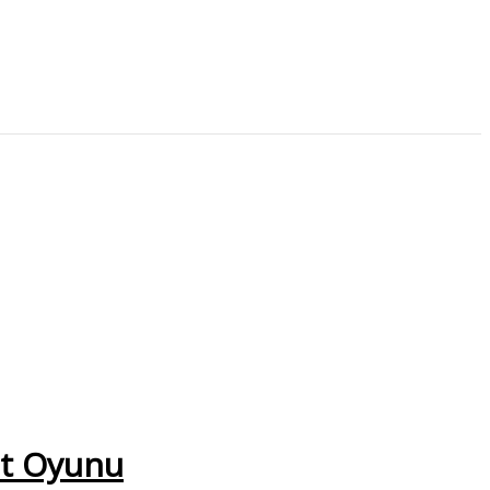
ot Oyunu