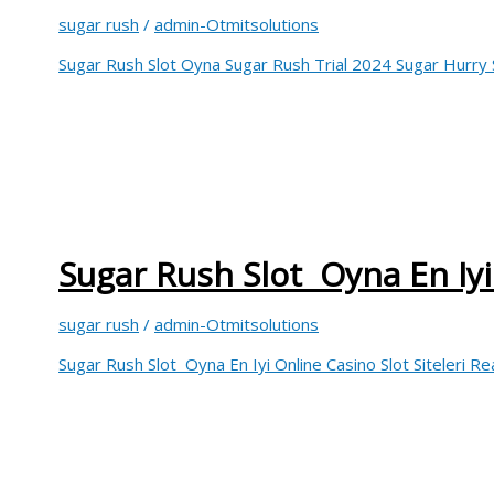
sugar rush
/
admin-Otmitsolutions
Sugar Rush Slot Oyna Sugar Rush Trial 2024 Sugar Hurry
Sugar Rush Slot ️ Oyna En Iyi
sugar rush
/
admin-Otmitsolutions
Sugar Rush Slot ️ Oyna En Iyi Online Casino Slot Siteleri
Rea