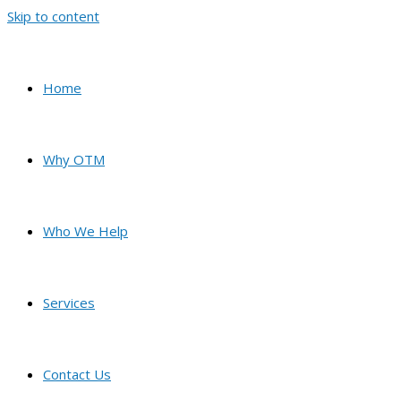
Skip to content
Home
Why OTM
Who We Help
Services
Contact Us