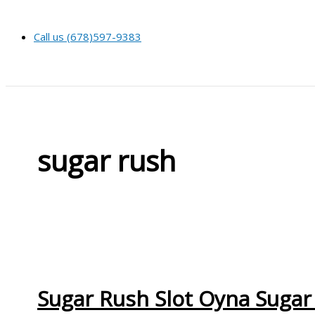
Call us (678)597-9383
sugar rush
Sugar Rush Slot Oyna Sugar