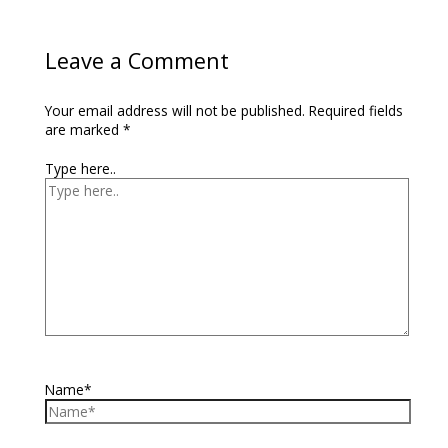
Leave a Comment
Your email address will not be published.
Required fields
are marked
*
Type here..
Name*