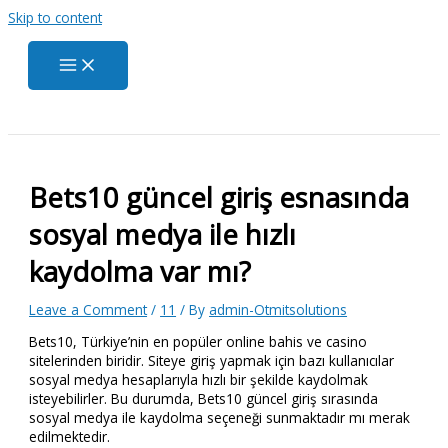
Skip to content
Bets10 güncel giriş esnasında
sosyal medya ile hızlı
kaydolma var mı?
Leave a Comment
/
11
/ By
admin-Otmitsolutions
Bets10, Türkiye’nin en popüler online bahis ve casino
sitelerinden biridir. Siteye giriş yapmak için bazı kullanıcılar
sosyal medya hesaplarıyla hızlı bir şekilde kaydolmak
isteyebilirler. Bu durumda, Bets10 güncel giriş sırasında
sosyal medya ile kaydolma seçeneği sunmaktadır mı merak
edilmektedir.