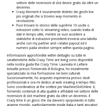
settore delle recensioni di slot device gratis da oltre un
decennio.
Crazy Moment è sicuramente distinto dei giochi live
più originali che si trovino way momento in
circolazione.
Puoi trovare lo storico delle suprême 10 uscite o
estrazioni sotto lo streaming video; cuando tratta di
dati in tempo utile, mentre se vuoi accedere a
statistiche di estrazioni precedenti troverai una tabella
anche con my partner and i relativi payout ed il
numero pada vincitori sempre within questa pagina.
Informazioni approfondite within dettaglio su tutte le
caratteristiche della Crazy Time are living sono disponibili
nella nostra guida the Crazy Time. Laureata in Lettere
Actuelle presso l’Università di Bologna, ho inizialmente
specializzato la mia formazione nei beni culturali.
Successivamente, ho acquisito esperienza presso studi
professionali e ora mi dedico al web creating a tempo fitto.
Sono coordinatrice at the scrittice per MachineSlotOnline. it,
fornendo contenuti di alta qualità e affidabili nel settore delle
recensioni di slot machine gratis da oltre un decennio. Il
Crazy time è un gioco che sta davvero spopolando in tutto
arianne mondo, particolarmente inside Italia e tanti giocatori