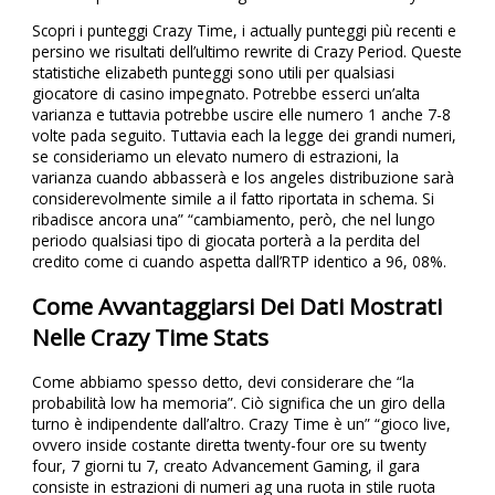
Scopri i punteggi Crazy Time, i actually punteggi più recenti e
persino we risultati dell’ultimo rewrite di Crazy Period. Queste
statistiche elizabeth punteggi sono utili per qualsiasi
giocatore di casino impegnato. Potrebbe esserci un’alta
varianza e tuttavia potrebbe uscire elle numero 1 anche 7-8
volte pada seguito. Tuttavia each la legge dei grandi numeri,
se consideriamo un elevato numero di estrazioni, la
varianza cuando abbasserà e los angeles distribuzione sarà
considerevolmente simile a il fatto riportata in schema. Si
ribadisce ancora una” “cambiamento, però, che nel lungo
periodo qualsiasi tipo di giocata porterà a la perdita del
credito come ci cuando aspetta dall’RTP identico a 96, 08%.
Come Avvantaggiarsi Dei Dati Mostrati
Nelle Crazy Time Stats
Come abbiamo spesso detto, devi considerare che “la
probabilità low ha memoria”. Ciò significa che un giro della
turno è indipendente dall’altro. Crazy Time è un” “gioco live,
ovvero inside costante diretta twenty-four ore su twenty
four, 7 giorni tu 7, creato Advancement Gaming, il gara
consiste in estrazioni di numeri ag una ruota in stile ruota