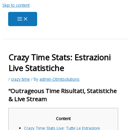
Skip to content
Crazy Time Stats: Estrazioni
Live Statistiche
/
crazy time
/ By
admin-Otmitsolutions
“Outrageous Time Risultati, Statistiche
& Live Stream
Content
Crazy Time Stats Live: Tutte Le Estrazioni