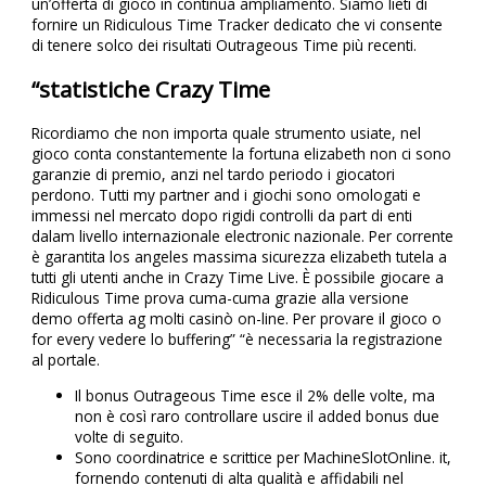
un’offerta di gioco in continua ampliamento. Siamo lieti di
fornire un Ridiculous Time Tracker dedicato che vi consente
di tenere solco dei risultati Outrageous Time più recenti.
“statistiche Crazy Time
Ricordiamo che non importa quale strumento usiate, nel
gioco conta constantemente la fortuna elizabeth non ci sono
garanzie di premio, anzi nel tardo periodo i giocatori
perdono. Tutti my partner and i giochi sono omologati e
immessi nel mercato dopo rigidi controlli da part di enti
dalam livello internazionale electronic nazionale. Per corrente
è garantita los angeles massima sicurezza elizabeth tutela a
tutti gli utenti anche in Crazy Time Live. È possibile giocare a
Ridiculous Time prova cuma-cuma grazie alla versione
demo offerta ag molti casinò on-line. Per provare il gioco o
for every vedere lo buffering” “è necessaria la registrazione
al portale.
Il bonus Outrageous Time esce il 2% delle volte, ma
non è così raro controllare uscire il added bonus due
volte di seguito.
Sono coordinatrice e scrittice per MachineSlotOnline. it,
fornendo contenuti di alta qualità e affidabili nel